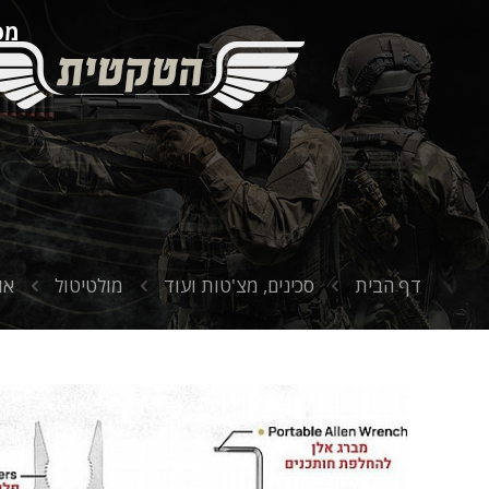
מספ
דף הבית
סכינים, מצ'טות ועוד
מולטיטול
אולר רב ת