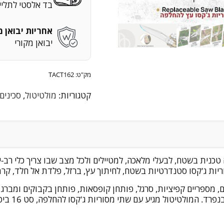
בד אלסטי לתליי
אחריות יבואן מ
יבואן מקורי
מק"ט:
TACT162
קטגוריות:
מולטיטול
,
סכינים
יות ג'קסו סטנדרטיות בשטח, לחיתוך עץ, ברזל, פלדת אל חלד, קרמ
לים, מספריים קפיציות, סרגל, פותחן קופסאות, פותחן בקבוקים ומבר
קשה במיוחד