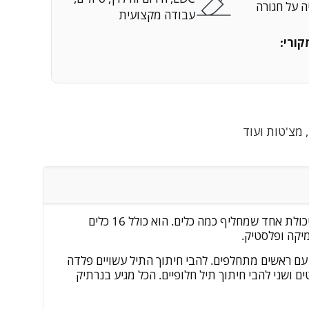
ה על חגורה
עבודה מקצועית
קורי:
, מצ'טות ועוד
המולטיטול MUltimate של BIBURY מתאים לעבודה טכנית בשטח, לבעלי מלאכה, למטיילים ולכל מצב שבו צריך כלי רב-יכולת אחד שמחליף כמה כלים. הוא כולל 16 כלים
יקה ופלסטיק.
ג עם ראשים מתחלפים. להבי חיתוך התיל עשויים פלדה
, ומערכת נעילה חכמה מאבטחת כל כלי בנפרד. המולטיטול מגיע עם שתי מסוריות ג'קסו להחלפה, סט 16 ביטים ושני להבי חיתוך תיל חלופיים. הכל מגיע בנרתיק