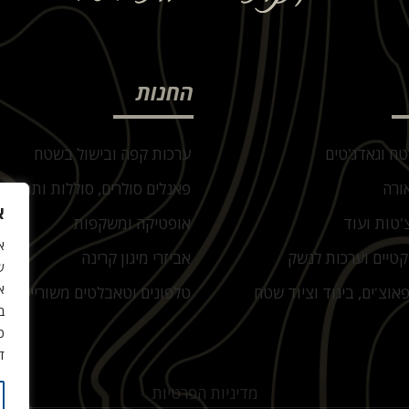
החנות
טח וגאדג'טים
ערכות קפה ובישול בשטח
ורה
פאנלים סולרים, סוללות ותחנות 
א
'טות ועוד
אופטיקה ומשקפות
קטיים וערכות לנשק
אביזרי מיגון קרינה
ש
א
אוצ'ים, ביגוד וציוד שטח
טלפונים וטאבלטים משוריינים
ב
כ
ד
מדיניות הפרטיות