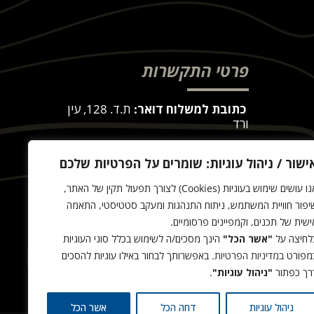
פרטי התקשרות
כתובת למשלוח דואר:
ת.ד. 128, עין
ורד
כח
כתובת לאיסוף עצמי:
באר גן 28, עין
ישור / ניהול עוגיות: שומרים על הפרטיות שלכם
ורד
(איסוף עצמי רק בתיאום מראש)
אנו עושים שימוש בעוגיות (Cookies) לצורך תפעול תקין של האתר,
שירות לקוחות:
054-8668999
יפור חוויית המשתמש, ניתוח התנהגות ומעקב סטטיסטי, התאמה
ישית של תכנים, וקמפיינים פרסומיים.
office@tactit.co.il
לחיצה על
"אשר הכל"
הינך מסכים/ה לשימוש בכלל סוגי העוגיות
שעות פעילות:
9:00 – 17:00
מפורט
במדיניות הפרטיות
. באפשרותך לבחור באילו עוגיות להסכים
רך כפתור
"ניהול עוגיות"
.
ניהול עוגיות
דחה הכל
אשר הכל