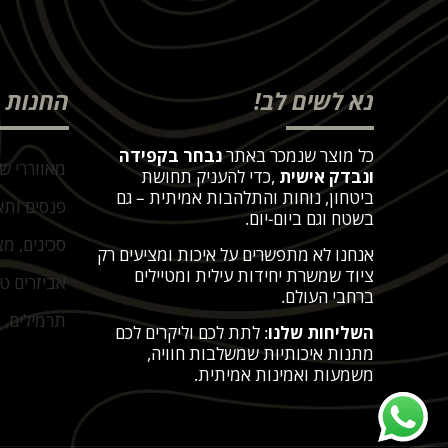
נא לשים לב!
החנות
כל מוצר שנמכר באתר
נבחר בקפידה
מאווררי ש
ונבדק אישית
,
כדי להעניק תחושת
ביטחון, נוחות והתלהבות אמיתית – גם
פנסים ותא
בשטח וגם ביום-יום
.
סכינים, מצ
אנחנו לא מתפשרים על איכות ומציעים רק
ציוד שמשרת יחידות עילית ומטיילים
אביזרים ט
ברחבי העולם
.
תרמילים, פ
השליחות שלנו
: לתת לכם וליקרים לכם
מתנות איכותיות שמשלבות חוויה,
משמעות ואמינות אמיתית
.