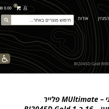
0
0.00 ₪
מגזין
אודות
צור קשר
אולר רב תכליתי – MUltimate פלייר
מולטיטול מקצועי – 16 ב-1 BI2045D Gold