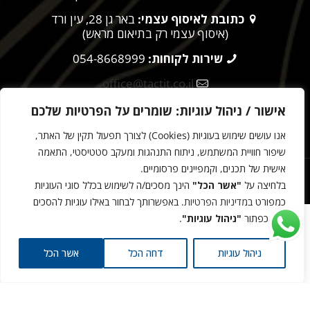
כתובת לאיסוף עצמי:
באר גן 28, עין ורד
(איסוף עצמי רק בתיאום מראש)
שירות לקוחות:
054-8668999
office@tactit.co.il
שעות פעילות:
9:00 – 17:00
אישור / ניהול עוגיות: שומרים על הפרטיות שלכם
אנו עושים שימוש בעוגיות (Cookies) לצורך תפעול תקין של האתר,
מדיניות הפרטיות
שיפור חוויית המשתמש, ניתוח התנהגות ומעקב סטטיסטי, התאמה
אישית של תכנים, וקמפיינים פרסומיים.
הטקטית © 2025
בלחיצה על
"אשר הכל"
הינך מסכים/ה לשימוש בכלל סוגי העוגיות
עיצוב ובניית אתרים -
כמפורט
במדיניות הפרטיות
. באפשרותך לבחור באילו עוגיות להסכים
דרך כפתור
"ניהול עוגיות"
.
635.00
₪
סכין ירקות של GLOBAL דגם - G-5
ניהול עוגיות
דחה הכל
אשר הכל
+
-