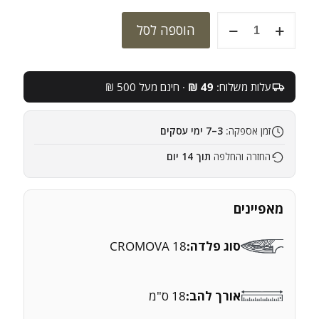
כמות
הוספה לסל
של
סכין
ירקות
של
עלות משלוח:
49 ₪
· חינם מעל 500 ₪
GLOBAL
דגם
-
זמן אספקה:
3–7 ימי עסקים
G-
5
החזרה והחלפה
תוך 14 יום
מאפיינים
סוג פלדה:
CROMOVA 18
אורך להב:
18 ס"מ