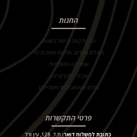
החנות
ערכות קפה ובישול בשטח
פאנלים סולרים, סוללות ותחנות כח
אופטיקה ומשקפות
אביזרי מיגון קרינה
טלפונים וטאבלטים משוריינים
פרטי התקשרות
כתובת למשלוח דואר:
ת.ד. 128, עין ורד