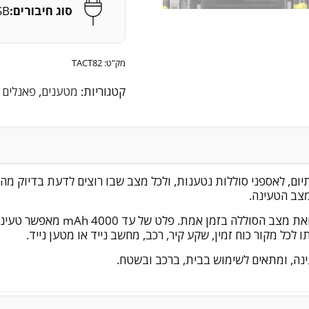
סוג חיבורים:
SB
מק"ט:
TACT82
קטגוריות:
מטענים
,
פאנלים 
ות ליתיום, לאספני סוללות נטענות, ולכל מצב שבו רוצים לדעת בדיוק
מצב הטעינה.
התצוגה המובנית מראה את זרם הטע
נה, ומתאים לשימוש בבית, ברכב ובשטח.