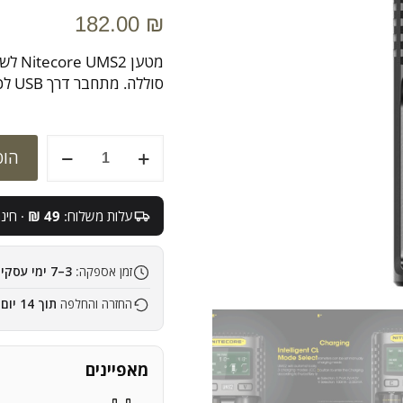
182.00
₪
מטען 
סוללה. מתחבר דרך USB לכל מקור כוח ומאפשר טעינה מהירה תוך 55 דקות.
כמות
הוס
של
מטען
UMS2
עלות משלוח:
49 ₪
· חינם 
ל-2
סוללות
נטען
זמן אספקה:
3–7 ימי עסקים
USB
החזרה והחלפה
תוך 14 יום
מאפיינים