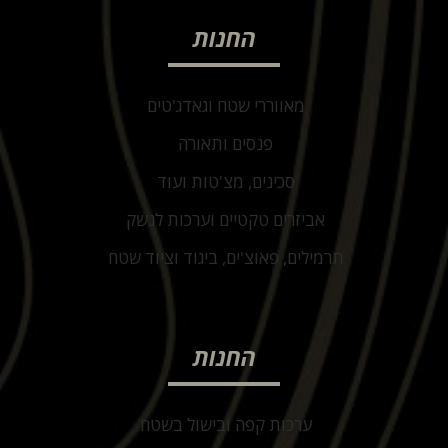
החנות
מאווררי שטח וגאדג'טים
פנסים ותאורה
סכינים, מצ'טות ועוד
אביזרים טקטיים וערכות לנשק
תרמילים, פאוצ'ים, ביגוד וציוד שטח
החנות
ערכות קפה ובישול בשטח