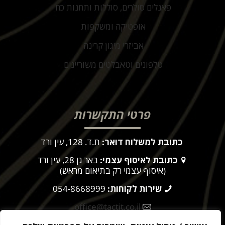
פאנלים סולרים, סוללות ותחנות כח
אופטיקה ומשקפות
אביזרי מיגון קרינה
טלפונים וטאבלטים משוריינים
פרטי התקשרות
כתובת למשלוח דואר:
ת.ד. 128, עין ורד
כתובת לאיסוף עצמי:
באר גן 28, עין ורד
(איסוף עצמי רק בתיאום מראש)
שירות לקוחות:
054-8668999
office@tactit.co.il
שעות פעילות:
9:00 – 17:00