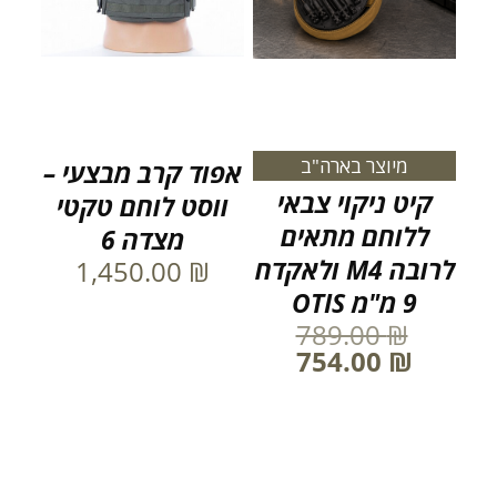
מיוצר בארה"ב
אפוד קרב מבצעי –
קיט ניקוי צבאי
ווסט לוחם טקטי
ללוחם מתאים
מצדה 6
לרובה M4 ולאקדח
1,450.00
₪
9 מ"מ OTIS
789.00
₪
המחיר
₪
754.00
המקורי
המחיר
היה:
הנוכחי
789.00 ₪.
הוא:
754.00 ₪.