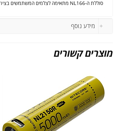
סוללת ה-NL166 מתאימה לצלמים המשתמשים בציוד CR123, לאנשי שטח שנסמכים על פנסיהם, ולכל מי שמחפש חלופה נטענת אמינה לסוללות CR123 חד-פעמיות.
מידע נוסף
מוצרים קשורים