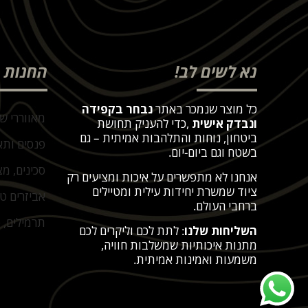
נא לשים לב!
החנות
כל מוצר שנמכר באתר
נבחר בקפידה
מאווררי ש
ונבדק אישית
,
כדי להעניק תחושת
ביטחון, נוחות והתלהבות אמיתית – גם
פנסים ותא
בשטח וגם ביום-יום
.
סכינים, מצ
אנחנו לא מתפשרים על איכות ומציעים רק
ציוד שמשרת יחידות עילית ומטיילים
אביזרים ט
ברחבי העולם
.
תרמילים, פ
השליחות שלנו
: לתת לכם וליקרים לכם
מתנות איכותיות שמשלבות חוויה,
משמעות ואמינות אמיתית
.