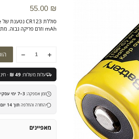
55.00
₪
mAh וזרם פריקה גבוה. מתאימה לפנסים, ציוד צילום וכל ציוד שעובד עם CR123.
כמות
הוס
של
סוללה
NL166
עלות משלוח:
49 ₪
· חינם 
(RCR123)
זמן אספקה:
3–7 ימי עסקים
החזרה והחלפה
תוך 14 יום
מאפיינים