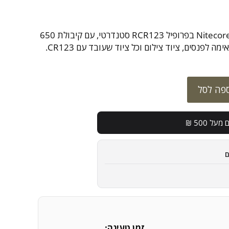
סוללת CR123 נטענת של Nitecore בפרופיל RCR123 סטנדרטי, עם קיבולת 650
פה לסל
מעל 500 ₪
זמן טעינה: