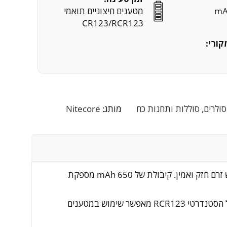
מטענים חיצוניים תואמי
CR123/RCR123
קורי:
סולרים, סוללות ותחנות כח
מותג:
Nitecore
סוללת ה-NL166 של Nitecore מתאימה לפנסי CR123, לציוד צילום מקצועי, ולכל ציוד שעובד עם פרופיל CR123 ודורש זרם חזק ואמין. קיבולת של 650 mAh מספקת
הסוללה נבנתה לספק זרם פריקה גבוה, עד 6.5A ברציפות, ולכן מתאימה גם לפנסים שדורשים תפוקה מקסימלית. הפרופיל הסטנדרטי RCR123 מאפשר שימוש במטענים