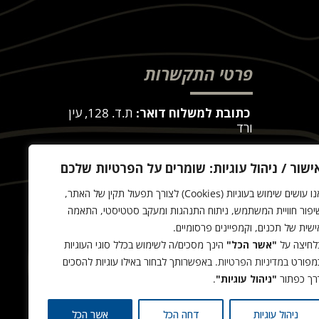
פרטי התקשרות
כתובת למשלוח דואר:
ת.ד. 128, עין
ורד
כח
כתובת לאיסוף עצמי:
באר גן 28, עין
ישור / ניהול עוגיות: שומרים על הפרטיות שלכם
ורד
(איסוף עצמי רק בתיאום מראש)
אנו עושים שימוש בעוגיות (Cookies) לצורך תפעול תקין של האתר,
שירות לקוחות:
054-8668999
יפור חוויית המשתמש, ניתוח התנהגות ומעקב סטטיסטי, התאמה
ישית של תכנים, וקמפיינים פרסומיים.
office@tactit.co.il
לחיצה על
"אשר הכל"
הינך מסכים/ה לשימוש בכלל סוגי העוגיות
שעות פעילות:
9:00 – 17:00
מפורט
במדיניות הפרטיות
. באפשרותך לבחור באילו עוגיות להסכים
רך כפתור
"ניהול עוגיות"
.
ניהול עוגיות
דחה הכל
אשר הכל