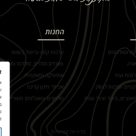
החנות
טח וגאדג'טים
ערכות קפה ובישול בשטח
ורה
פאנלים סולרים, סוללות ותחנות 
א
'טות ועוד
אופטיקה ומשקפות
קטיים וערכות לנשק
אביזרי מיגון קרינה
ש
א
אוצ'ים, ביגוד וציוד שטח
טלפונים וטאבלטים משוריינים
ב
כ
ד
מדיניות הפרטיות