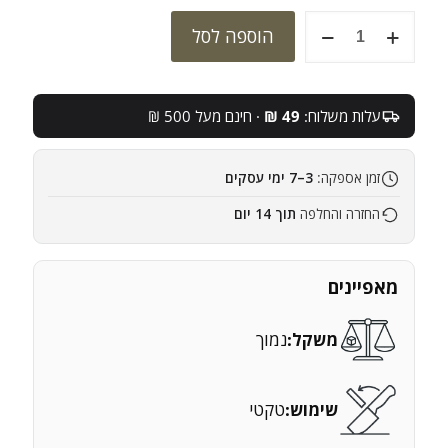
כמות
הוספה לסל
של
"פאוץ'
כללי
עומד
עלות משלוח:
49 ₪
· חינם מעל 500 ₪
קו
"חרבות
ברזל
זמן אספקה:
3–7 ימי עסקים
-
ליאורטק
החזרה והחלפה
תוך 14 יום
מאפיינים
משקל:
נמוך
שימוש:
טקטי