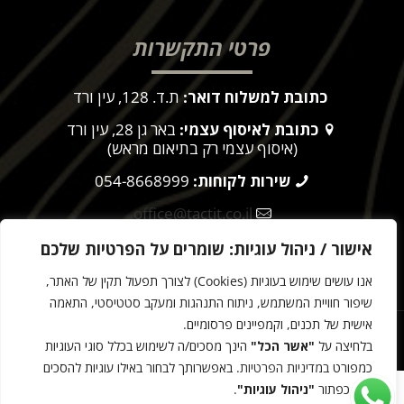
פרטי התקשרות
כתובת למשלוח דואר:
ת.ד. 128, עין ורד
כתובת לאיסוף עצמי:
באר גן 28, עין ורד
(איסוף עצמי רק בתיאום מראש)
שירות לקוחות:
054-8668999
office@tactit.co.il
שעות פעילות:
9:00 – 17:00
אישור / ניהול עוגיות: שומרים על הפרטיות שלכם
אנו עושים שימוש בעוגיות (Cookies) לצורך תפעול תקין של האתר,
מדיניות הפרטיות
שיפור חוויית המשתמש, ניתוח התנהגות ומעקב סטטיסטי, התאמה
אישית של תכנים, וקמפיינים פרסומיים.
הטקטית © 2025
בלחיצה על
"אשר הכל"
הינך מסכים/ה לשימוש בכלל סוגי העוגיות
עיצוב ובניית אתרים -
כמפורט
במדיניות הפרטיות
. באפשרותך לבחור באילו עוגיות להסכים
דרך כפתור
"ניהול עוגיות"
.
"פאוץ' כללי עומד קו "חרבות ברזל -
150.00
₪