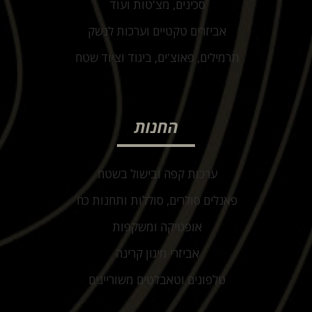
סכינים, מצ'טות ועוד
אביזרים טקטיים וערכות לנשק
תרמילים, פאוצ'ים, ביגוד וציוד שטח
החנות
ערכות קפה ובישול בשטח
פאנלים סולרים, סוללות ותחנות כח
אופטיקה ומשקפות
אביזרי מיגון קרינה
טלפונים וטאבלטים משוריינים