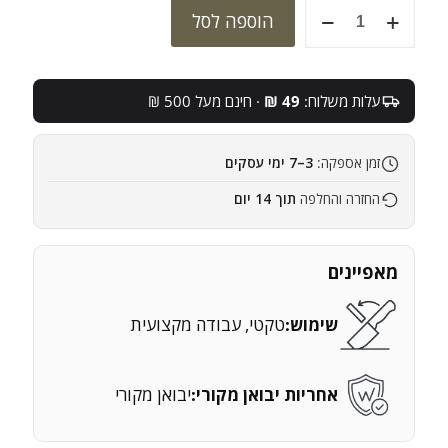
כמות
הוספה לסל
של
פאוץ'
לטאבלט
או
עלות משלוח:
49 ₪
· חינם מעל 500 ₪
פנל
סולארי
NOMAD
זמן אספקה:
3–7 ימי עסקים
20
החזרה והחלפה
תוך 14 יום
מאפיינים
שימוש:
טקטי, עבודה מקצועית
אחריות יבואן מקורי:
יבואן מקורי