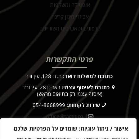
אופטיקה ומשקפות
אביזרי מיגון קרינה
טלפונים וטאבלטים משוריינים
פרטי התקשרות
כתובת למשלוח דואר:
ת.ד. 128, עין ורד
כתובת לאיסוף עצמי:
באר גן 28, עין ורד
(איסוף עצמי רק בתיאום מראש)
שירות לקוחות:
054-8668999
office@tactit.co.il
שעות פעילות:
9:00 – 17:00
אישור / ניהול עוגיות: שומרים על הפרטיות שלכם