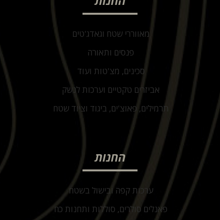
החנות
מאווררי שטח וגאדג'טים
פנסים ותאורה
סכינים, מצ'טות ועוד
אביזרים טקטיים וערכות לנשק
תרמילים, פאוצ'ים, ביגוד וציוד שטח
החנות
ערכות קפה ובישול בשטח
פאנלים סולרים, סוללות ותחנות כח