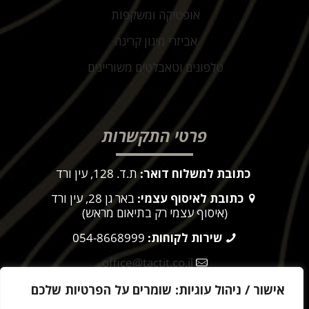
אופטיקה ומשקפות
אביזרי מיגון קרינה
טלפונים וטאבלטים משוריינים
פרטי התקשרות
כתובת למשלוח דואר:
ת.ד. 128, עין ורד
כתובת לאיסוף עצמי:
באר גן 28, עין ורד
(איסוף עצמי רק בתיאום מראש)
שירות לקוחות:
054-8668999
office@tactit.co.il
שעות פעילות:
9:00 – 17:00
אישור / ניהול עוגיות: שומרים על הפרטיות שלכם