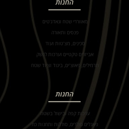
החנות
מאווררי שטח וגאדג'טים
פנסים ותאורה
סכינים, מצ'טות ועוד
אביזרים טקטיים וערכות לנשק
תרמילים, פאוצ'ים, ביגוד וציוד שטח
החנות
ערכות קפה ובישול בשטח
פאנלים סולרים, סוללות ותחנות כח