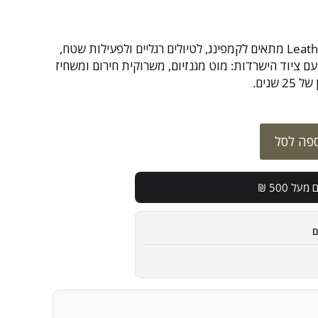
מולטיטול Leatherman SIGNAL מתאים לקמפינג, לטיולים רגליים ולפעילות שטח,
ם ציוד הישרדות: מוט מגנזיום, משרוקית חירום ומשחיז
שנים.
פה לסל
מעל 500 ₪