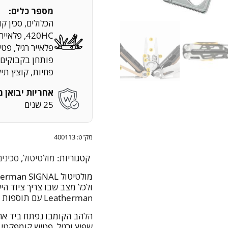
מספר כלים:
הכלולים, סכין 
420HC, פלאי
פלאייר רגיל, פטי
פותחן בקבוקים,
פחיות, קוצץ תיל
אחריות יבואן מ
25 שנים
מק"ט:
400113
קטגוריות:
מולטיטול
,
סכינים
ולכל מצב שבו צריך ציוד ה
Leatherman עם תוספות ייחודיות שנבנו במיוחד לפעילות חוץ.
הלהב הקומבו נפתח ביד אחת
שפיץ ורגיל, פטיש קומפקטי,