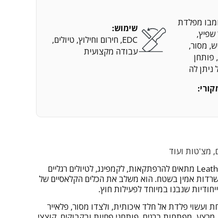
קומבו מפלדת
שימוש:
יר שפיץ,
EDC, חירום וחילוץ, טיולים,
ש, מסור,
עבודה מקצועית
 פותחן
 ניתן לה
קורי:
, מצ'טות ועוד
מולטיטול Leatherman SIGNAL מתאים להרפתקאות, לקמפינג, לטיולים רגליים
ישרדות אמין בשטח. הוא משלב את הכלים הקלאסיים של
 ועשוי פלדת אל חלד איכותית, ולצדו מסור, פלאייר
 מרצע, מפתחות ברגים, פותחני פחיות ובקבוקים, קוצצי