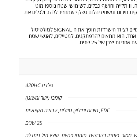
, וו תלייה וחושף כבלים. לשימושי שטח נוספו מוט
ית חירום ומשחיז יהלום נשלף שמחזיר ללהב ולכלים את
השילוב בין כלי עבודה יומיומיים לציוד הישרדות הופך את ה-SIGNAL למולטיטול
חד. הוא מתאים להרפתקנים, למטיילים, לאנשי שטח
יות יצרן של 25 שנים.
פלדת 420HC
קומבו (ישר ומשונן)
EDC
,
חירום וחילוץ
,
טיולים
,
עבודה מקצועית
25 שנים