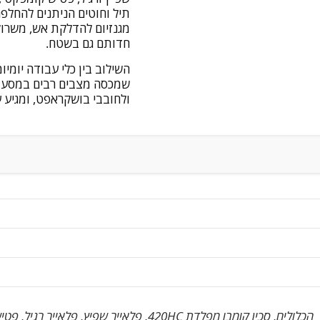
תיל וחוטים הניתנים להחלפה
מגנזיום להדלקת אש, משרוק
חדותם גם בשטח.
שמכסה מצבים רבים במסע א
ולחובבי בושקראפט, ומגיע עם אחר
הכלולים, סכין קומבו מפלדת 420HC, פלאייר שפיץ, פלאייר רגיל, פטיש, מסור, פותחן בקבוקים, פותחן פחיות, קוצץ תיל ניתן לה