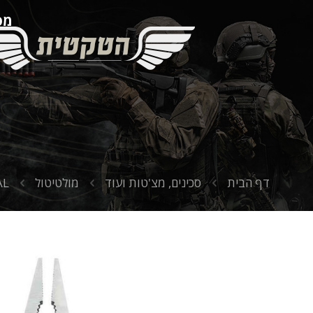
מספ
דף הבית
סכינים, מצ'טות ועוד
מולטיטול
AL