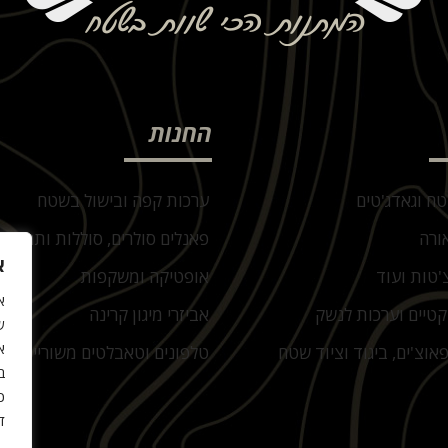
החנות
טח וגאדג'טים
ערכות קפה ובישול בשטח
ורה
פאנלים סולרים, סוללות ותחנות 
א
'טות ועוד
אופטיקה ומשקפות
קטיים וערכות לנשק
אביזרי מיגון קרינה
ש
א
אוצ'ים, ביגוד וציוד שטח
טלפונים וטאבלטים משוריינים
ב
כ
ד