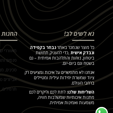
נא לשים לב!
החנות
כל מוצר שנמכר באתר
נבחר בקפידה
מאווררי ש
ונבדק אישית
,
כדי להעניק תחושת
ביטחון, נוחות והתלהבות אמיתית – גם
פנסים ותא
בשטח וגם ביום-יום
.
סכינים, מצ
אנחנו לא מתפשרים על איכות ומציעים רק
ציוד שמשרת יחידות עילית ומטיילים
אביזרים ט
ברחבי העולם
.
תרמילים, פ
השליחות שלנו
: לתת לכם וליקרים לכם
מתנות איכותיות שמשלבות חוויה,
משמעות ואמינות אמיתית
.