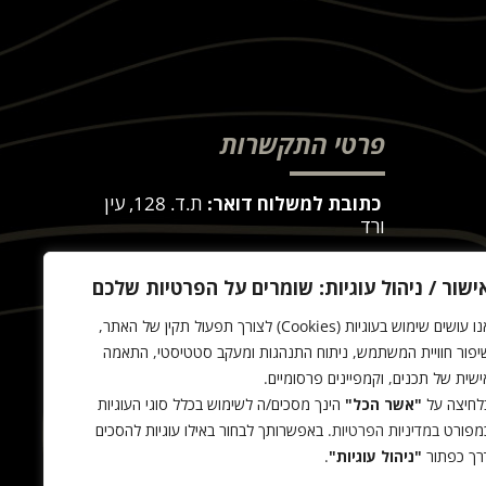
פרטי התקשרות
כתובת למשלוח דואר:
ת.ד. 128, עין
ורד
כח
כתובת לאיסוף עצמי:
באר גן 28, עין
ישור / ניהול עוגיות: שומרים על הפרטיות שלכם
ורד
(איסוף עצמי רק בתיאום מראש)
אנו עושים שימוש בעוגיות (Cookies) לצורך תפעול תקין של האתר,
שירות לקוחות:
054-8668999
יפור חוויית המשתמש, ניתוח התנהגות ומעקב סטטיסטי, התאמה
ישית של תכנים, וקמפיינים פרסומיים.
office@tactit.co.il
לחיצה על
"אשר הכל"
הינך מסכים/ה לשימוש בכלל סוגי העוגיות
שעות פעילות:
9:00 – 17:00
מפורט
במדיניות הפרטיות
. באפשרותך לבחור באילו עוגיות להסכים
רך כפתור
"ניהול עוגיות"
.