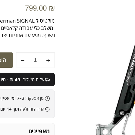
799.00
₪
ומשלב כלי עבודה קלאסיים ע
נשלף. מגיע עם אחריות יצרן של 25 
כמות
הוס
של
Leatherman
SIGNAL
עלות משלוח:
49 ₪
· חינם 
זמן אספקה:
3–7 ימי עסקים
החזרה והחלפה
תוך 14 יום
מאפיינים