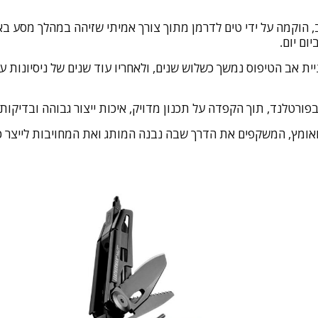
ום יום.
 ערך ה “Mettle” חוסן, התמדה ואומץ, המשקפים את הדרך שבה נבנה המותג ואת המחוי