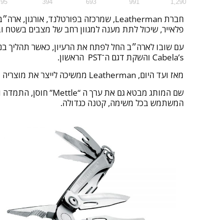
95
394
693
991
1,290
פלאייר, שיכול לתת מענה למגוון רחב של מצבים בשטח ובי
Cabela’s והשקת דגם ה־PST הראשון.
מאז ועד היום, Leatherman ממשיכה לייצר את מוצריה בפורטלנד, תוך הקפדה על תכנון מדויק, איכות ייצור גבוהה ובדיקות שטח בתנאים אמיתיים ברחבי צפון מערב ארה״ב.
שם המותג מבטא גם את
המשתמש בכל משימה, קטנה כגדולה.