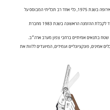
חברת Leatherman, שמרכזה בפורטלנד, אורגון, ארה״ב, הוקמה על ידי טים לדרמן מתוך צורך אמיתי שזיהה במהלך מסע באירופה בשנת 1975, כלי אחד רב תכליתי המבוסס על
עם שובו לארה״ב החל לפתח את הרעיון, כאשר תהליך בניית אב הטיפוס נמשך כשלוש שנים, ולאחריו עוד שנים של ניסיונות עד לקבלת ההזמנה הראשונה בשנת 1983 מחברת
בות לייצר כלים אמינים, פונקציונליים ועמידים, המיועדים ללוות את