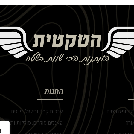
החנות
טח וגאדג'טים
ערכות קפה ובישול בשטח
ורה
פאנלים סולרים, סוללות ותחנות 
א