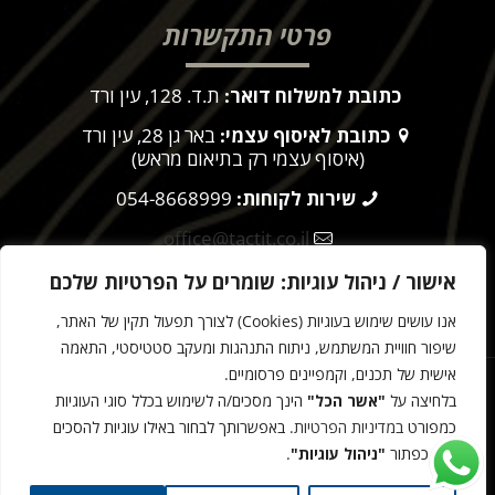
פרטי התקשרות
כתובת למשלוח דואר:
ת.ד. 128, עין ורד
כתובת לאיסוף עצמי:
באר גן 28, עין ורד
(איסוף עצמי רק בתיאום מראש)
שירות לקוחות:
054-8668999
office@tactit.co.il
שעות פעילות:
9:00 – 17:00
אישור / ניהול עוגיות: שומרים על הפרטיות שלכם
אנו עושים שימוש בעוגיות (Cookies) לצורך תפעול תקין של האתר,
מדיניות הפרטיות
שיפור חוויית המשתמש, ניתוח התנהגות ומעקב סטטיסטי, התאמה
אישית של תכנים, וקמפיינים פרסומיים.
הטקטית © 2025
בלחיצה על
"אשר הכל"
הינך מסכים/ה לשימוש בכלל סוגי העוגיות
עיצוב ובניית אתרים -
כמפורט
במדיניות הפרטיות
. באפשרותך לבחור באילו עוגיות להסכים
דרך כפתור
"ניהול עוגיות"
.