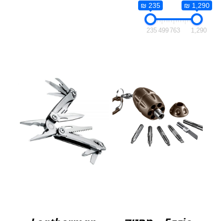
235 ₪
1,290 ₪
235
499
763
1,290