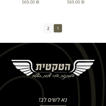
569.00
₪
569.00
₪
2
1
נא לשים לב!