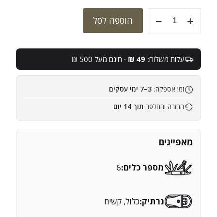
כמות
הוספה לסל
של
לדרמן
RAPTOR
RESCUE
עלות משלוח:
49 ₪
· חינם מעל 500 ₪
רפטור
חום-שחור
זמן אספקה:
3–7 ימי עסקים
החזרה והחלפה
תוך 14 יום
מאפיינים
מספר כלים:
6
נרתיק:
כלול, קשיח