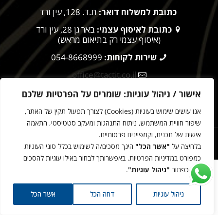
כתובת למשלוח דואר:
ת.ד. 128, עין ורד
כתובת לאיסוף עצמי:
באר גן 28, עין ורד
(איסוף עצמי רק בתיאום מראש)
שירות לקוחות:
054-8668999
office@tactit.co.il
שעות פעילות:
9:00 – 17:00
אישור / ניהול עוגיות: שומרים על הפרטיות שלכם
אנו עושים שימוש בעוגיות (Cookies) לצורך תפעול תקין של האתר,
מדיניות הפרטיות
שיפור חוויית המשתמש, ניתוח התנהגות ומעקב סטטיסטי, התאמה
אישית של תכנים, וקמפיינים פרסומיים.
הטקטית © 2025
בלחיצה על
"אשר הכל"
הינך מסכים/ה לשימוש בכלל סוגי העוגיות
עיצוב ובניית אתרים -
כמפורט
במדיניות הפרטיות
. באפשרותך לבחור באילו עוגיות להסכים
דרך כפתור
"ניהול עוגיות"
.
לדרמן RAPTOR RESCUE רפטור
545.00
₪
חום-שחור
ניהול עוגיות
דחה הכל
אשר הכל
+
-