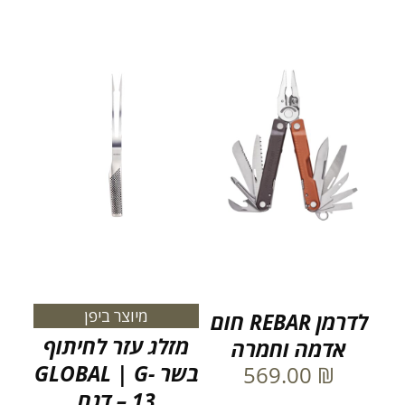
מיוצר ביפן
לדרמן REBAR חום
מזלג עזר לחיתוף
אדמה וחמרה
בשר GLOBAL | G-
569.00
₪
13 – דגם