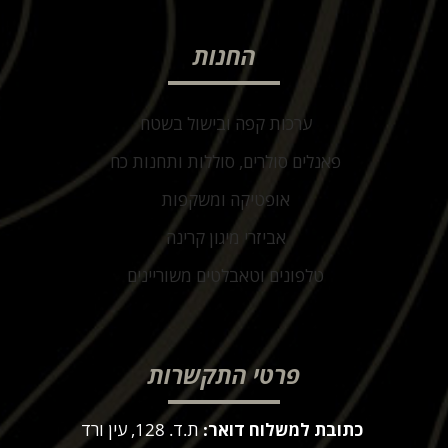
החנות
ערכות קפה ובישול בשטח
פאנלים סולרים, סוללות ותחנות כח
אופטיקה ומשקפות
אביזרי מיגון קרינה
טלפונים וטאבלטים משוריינים
פרטי התקשרות
כתובת למשלוח דואר:
ת.ד. 128, עין ורד