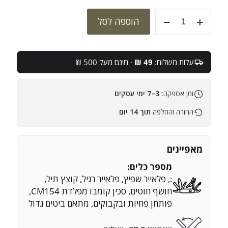
כמות
הוספה לסל
של
לדרמן
SKELETOOL
CX
עלות משלוח:
49 ₪
· חינם מעל 500 ₪
ירוק
מושחם
זמן אספקה:
3–7 ימי עסקים
החזרה והחלפה
תוך 14 יום
מאפיינים
מספר כלים:
:, פלאייר שפיץ, פלאייר רגיל, קוצץ תיל,
חושף חוטים, סכין קומבו מפלדת CM154,
פותחן פחיות ובקבוקים, מתאם ביטים גדול