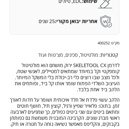
שימוש:
EDC, טיולים
אחריות יבואן מקורי:
25 שנים
מק"ט:
400252
קטגוריות:
מולטיטול
,
סכינים, מצ'טות ועוד
לדרמן SKELETOOL CX ירוק מושחם הוא מולטיטול
קומפקטי וקל במיוחד שמתאים למטיילים, לאנשי שטח,
ולכל מצב שבו רוצים כלי רב-יכולת בלי המשקל המיותר.
העיצוב השלדי הפתוח שומר אותו קל ביד, ופותחים את
הלהב ביד אחת בלבד.
הלהב עשוי פלדת אל חלד איכותית ושומר על חדות לאורך
זמן. בתוכו: פלאייר שפיץ ורגיל, קוצץ תיל, חושף חוטים
ומתאם ביטים עם שני ביטים כפולים, כך שמגיעים לארבעה
ראשי מברג שונים. הקרבינה המובנית משמשת גם כפותחן
בקבוקים, והקליפס מאפשר נשיאה נוחה על חגורה או תיק.