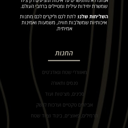
אנחנו לא מתפשרים על איכות ומציעים רק ציוד
שמשרת יחידות עילית ומטיילים ברחבי העולם
.
השליחות שלנו
: לתת לכם וליקרים לכם מתנות
איכותיות שמשלבות חוויה, משמעות ואמינות
אמיתית
.
החנות
מאווררי שטח וגאדג'טים
פנסים ותאורה
סכינים, מצ'טות ועוד
אביזרים טקטיים וערכות לנשק
תרמילים, פאוצ'ים, ביגוד וציוד שטח