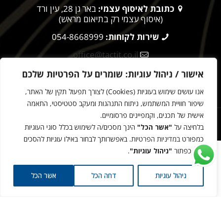
כתובת לאיסוף עצמי:
באר גן 28, עין ורד
(איסוף עצמי רק בתיאום מראש)
שירות לקוחות:
054-8668999
office@tactit.co.il
שעות פעילות:
9:00 – 17:00
אישור / ניהול עוגיות: שומרים על הפרטיות שלכם
אנו עושים שימוש בעוגיות (Cookies) לצורך תפעול תקין של האתר,
מדיניות הפרטיות
שיפור חוויית המשתמש, ניתוח התנהגות ומעקב סטטיסטי, התאמה
אישית של תכנים, וקמפיינים פרסומיים.
הטקטית © 2025
בלחיצה על
"אשר הכל"
הינך מסכים/ה לשימוש בכלל סוגי העוגיות
עיצוב ובניית אתרים -
כמפורט
במדיניות הפרטיות
. באפשרותך לבחור באילו עוגיות להסכים
דרך כפתור
"ניהול עוגיות"
.
569.00
₪
לדרמן SKELETOOL CX ירוק מושחם
ניהול עוגיות
דחה הכל
אשר הכל
+
-